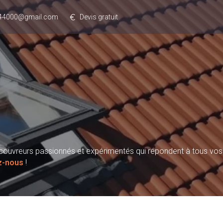
rs44000@gmail.com
Devis gratuit
ns couvreurs passionnés et expérimentés qui répondent à tous vo
z-nous
!