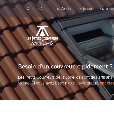
Loire-Atlantique et Vendée
lespetitscouvreu
Besoin d'un couvreur rapidement ?
Les Petits Couvreurs de la Loire, ce sont des artisa
toiture. Si vous avez besoin d'un devis gratuit,
appele