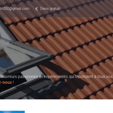
rs44000@gmail.com
Devis gratuit
ns couvreurs passionnés et expérimentés qui répondent à tous vo
z-nous
!