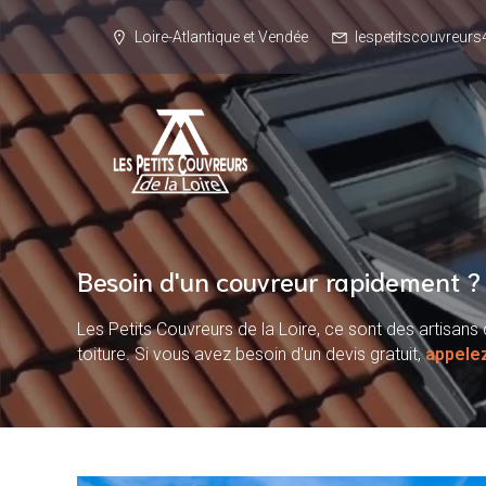
Loire-Atlantique et Vendée
lespetitscouvreu
Besoin d'un couvreur rapidement ?
Les Petits Couvreurs de la Loire, ce sont des artisa
toiture. Si vous avez besoin d'un devis gratuit,
appele